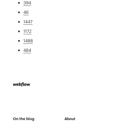
394
46
1447
1172
1488
484
On the blog
About